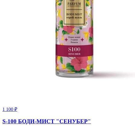
мотивам Victoria’s Secret Angel Gold
💖Боди-мист «Candy Bloom» (V23 w), по мотивам Tease Sugar
Fleur Victoria's Secret
1 100
₽
S-100 БОДИ-МИСТ "СЕНУБЕР"