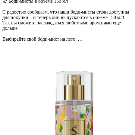
🌸 Боди-мисты в объеме 150 мл
С радостью сообщаем, что наши боди-мисты стали доступны
для покупки – и теперь они выпускаются в объеме 150 мл!
Так вы сможете наслаждаться любимыми ароматами еще
дольше
Выбирайте свой боди-мист на лето:
💖Боди-мист «Ariana’s Cloud» (A28 w), по мотивам Cloud
Ariana Grande
💖Боди-мист «Gardenia» (G9 w), по мотивам Flora Gorgeous
Gardenia Gucci
💖Боди-мист «Ailes D’ange» (K2 u), по мотивам Angel's Share
By Kilian
💖Боди-мист «Monica Bellucci» (S7 w), авторский аромат S
Parfum
💖Боди-мист «Rhapsody» (S75 u), авторский аромат S Parfum
💖Боди-мист «Senuber» (S100 w), авторский аромат S Parfum
💖Боди-мист «Golden Wings» с шиммером (V20 w), по