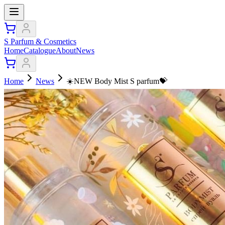
S Parfum & Cosmetics
Home
Catalogue
About
News
Home
News
☀️NEW Body Mist S parfum💝