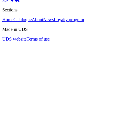
Sections
Home
Catalogue
About
News
Loyalty program
Made in UDS
UDS website
Terms of use