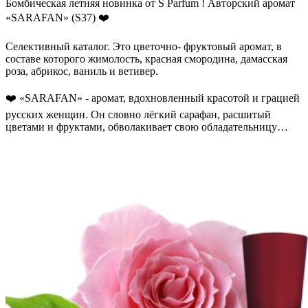
Бомбическая летняя новинка от S Parfum ! Авторский аромат
«SARAFAN» (S37) ❤️
Селективный каталог. Это цветочно- фруктовый аромат, в
составе которого жимолость, красная смородина, дамасская
роза, абрикос, ваниль и ветивер.
❤️ «SARAFAN» - аромат, вдохновленный красотой и грацией
русских женщин. Он словно лёгкий сарафан, расшитый
цветами и фруктами, обволакивает свою обладательницу
своей невесомой красотой.
«SARAFAN» создан для женщины, которая любит жизнь во
всех её проявлениях. Она открыта миру и наслаждается
каждым моментом, излучая природное очарование.
Эксклюзивный аромат от Квентина Биша и S Parfum станет
хитом продаж и покорит ваши сердца.