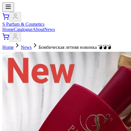
S Parfum & Cosmetics
Home
Catalogue
About
News
Home
News
Бомбическая летняя новинка 💣💣💣